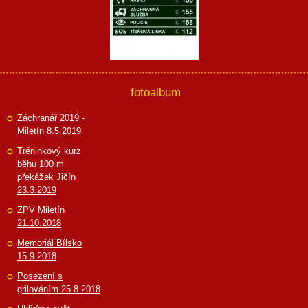
fotoalbum
Záchranář 2019 -
Miletín 8.5.2019
Tréninkový kurz
běhu 100 m
překážek Jičín
23.3.2019
ZPV Miletín
21.10.2018
Memoriál Bílsko
15.9.2018
Posezení s
grilováním 25.8.2018