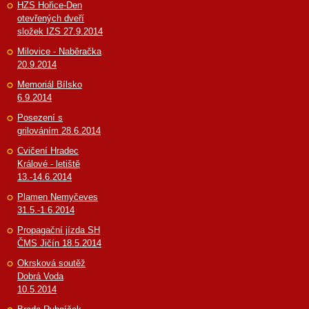
HZS Hořice-Den
otevřených dveří
složek IZS 27.9.2014
Milovice - Naběračka
20.9.2014
Memoriál Bílsko
6.9.2014
Posezení s
grilováním 28.6.2014
Cvičení Hradec
Králové - letiště
13.-14.6.2014
Plamen Nemyčeves
31.5.-1.6.2014
Propagační jízda SH
ČMS Jičín 18.5.2014
Okrsková soutěž
Dobrá Voda
10.5.2014