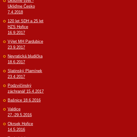
Ukliďme svět -
Ukliďme Česko
7.4.2018
120 let SDH a 25 let
HZS Hořice
16.9.2017
Výlet MH Pardubice
23.9.2017
Nevratická bludička
18.6.2017
Slatinský Plamínek
23.4.2017
Podzvičinský
záchranář 15.4.2017
Bašnice 18.6.2016
Valdice
27.-29.5.2016
Okrsek Hořice
14.5.2016