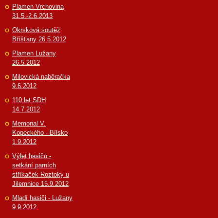
Plamen Vrchovina
31.5.-2.6.2013
Okrsková soutěž
Bříšťany 26.5.2012
Plamen Lužany
26.5.2012
Milovická naběračka
9.6.2012
110 let SDH
14.7.2012
Memorial V.
Kopeckého - Bílsko
1.9.2012
Výlet hasičů -
setkání parních
stříkaček Roztoky u
Jilemnice 15.9.2012
Mladí hasiči - Lužany
9.9.2012