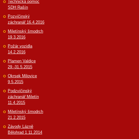
Technická pomoc
SDH Rašín
Pozvičinský
záchranář 16.4.2016
Miletínský šmodrch
19.3.2016
Požár vozidla
14.2.2016
Plamen Valdice
29.-31.5.2015
Okrsek Milovice
9.5.2015
Podzvičinský
záchranář Miletín
11.4.2015
Miletínský šmodrch
21.2.2015
Závody Lázně
Bělohrad 1.11.2014