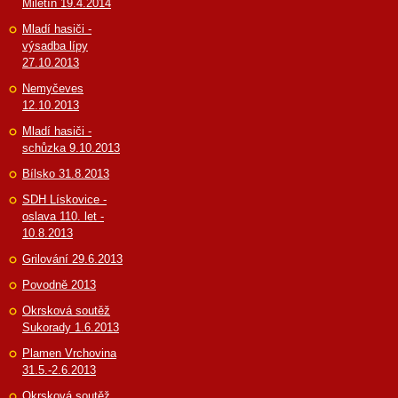
Miletín 19.4.2014
Mladí hasiči -
výsadba lípy
27.10.2013
Nemyčeves
12.10.2013
Mladí hasiči -
schůzka 9.10.2013
Bílsko 31.8.2013
SDH Lískovice -
oslava 110. let -
10.8.2013
Grilování 29.6.2013
Povodně 2013
Okrsková soutěž
Sukorady 1.6.2013
Plamen Vrchovina
31.5.-2.6.2013
Okrsková soutěž