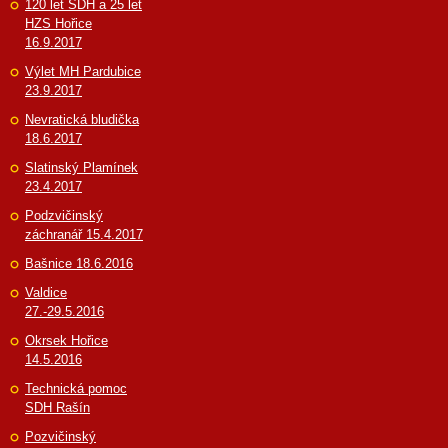
120 let SDH a 25 let
HZS Hořice
16.9.2017
Výlet MH Pardubice
23.9.2017
Nevratická bludička
18.6.2017
Slatinský Plamínek
23.4.2017
Podzvičinský
záchranář 15.4.2017
Bašnice 18.6.2016
Valdice
27.-29.5.2016
Okrsek Hořice
14.5.2016
Technická pomoc
SDH Rašín
Pozvičinský