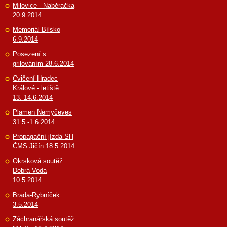
Milovice - Naběračka
20.9.2014
Memoriál Bílsko
6.9.2014
Posezení s
grilováním 28.6.2014
Cvičení Hradec
Králové - letiště
13.-14.6.2014
Plamen Nemyčeves
31.5.-1.6.2014
Propagační jízda SH
ČMS Jičín 18.5.2014
Okrsková soutěž
Dobrá Voda
10.5.2014
Brada-Rybníček
3.5.2014
Záchranářská soutěž