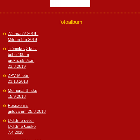
fotoalbum
Záchranář 2019 -
Miletín 8.5.2019
Tréninkový kurz
běhu 100 m
překážek Jičín
23.3.2019
ZPV Miletín
21.10.2018
Memoriál Bílsko
15.9.2018
Posezení s
grilováním 25.8.2018
Ukliďme svět -
Ukliďme Česko
7.4.2018