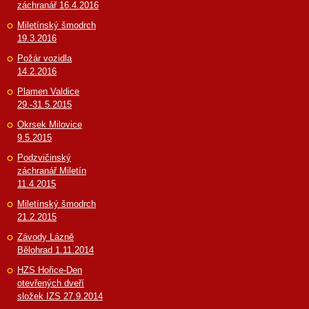
záchranář 16.4.2016
Miletínský šmodrch
19.3.2016
Požár vozidla
14.2.2016
Plamen Valdice
29.-31.5.2015
Okrsek Milovice
9.5.2015
Podzvičinský
záchranář Miletín
11.4.2015
Miletínský šmodrch
21.2.2015
Závody Lázně
Bělohrad 1.11.2014
HZS Hořice-Den
otevřených dveří
složek IZS 27.9.2014