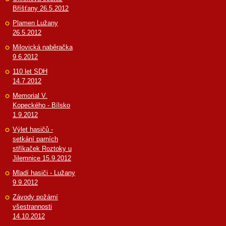
Bříšťany 26.5.2012
Plamen Lužany
26.5.2012
Milovická naběračka
9.6.2012
110 let SDH
14.7.2012
Memorial V.
Kopeckého - Bílsko
1.9.2012
Výlet hasičů -
setkání parních
stříkaček Roztoky u
Jilemnice 15.9.2012
Mladí hasiči - Lužany
9.9.2012
Závody požární
všestrannosti
14.10.2012