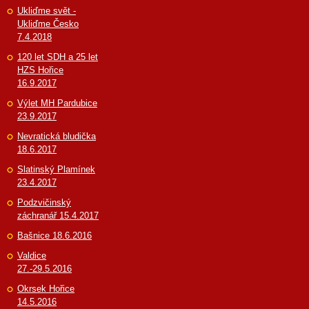
Ukliďme svět -
Ukliďme Česko
7.4.2018
120 let SDH a 25 let
HZS Hořice
16.9.2017
Výlet MH Pardubice
23.9.2017
Nevratická bludička
18.6.2017
Slatinský Plamínek
23.4.2017
Podzvičinský
záchranář 15.4.2017
Bašnice 18.6.2016
Valdice
27.-29.5.2016
Okrsek Hořice
14.5.2016