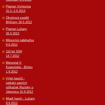
Plamen Vrchovina
31.5.-2.6.2013
Okrsková soutěž
Bříšťany 26.5.2012
Plamen Lužany
26.5.2012
Milovická naběračka
9.6.2012
110 let SDH
14.7.2012
Memorial V.
Kopeckého - Bílsko
1.9.2012
Výlet hasičů -
setkání parních
stříkaček Roztoky u
Jilemnice 15.9.2012
Mladí hasiči - Lužany
9.9.2012