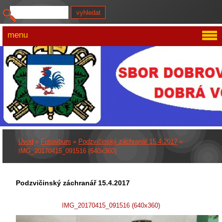
menu
Úvod
»
Fotoalbum
»
Podzvičinský záchranář 15.4.2017
»
IMG_20170415_091516 (640x360)
Podzvičinský záchranář 15.4.2017
IMG_20170415_091516 (640x360)