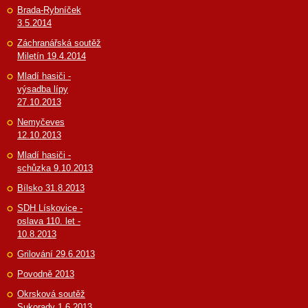
Brada-Rybníček
3.5.2014
Záchranářská soutěž
Miletín 19.4.2014
Mladí hasiči -
výsadba lípy
27.10.2013
Nemyčeves
12.10.2013
Mladí hasiči -
schůzka 9.10.2013
Bílsko 31.8.2013
SDH Lískovice -
oslava 110. let -
10.8.2013
Grilování 29.6.2013
Povodně 2013
Okrsková soutěž
Sukorady 1.6.2013