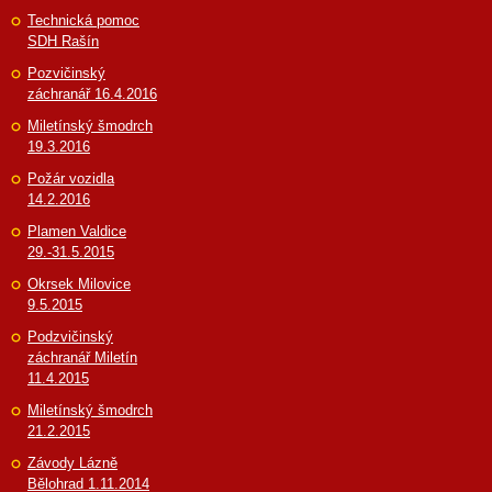
Technická pomoc
SDH Rašín
Pozvičinský
záchranář 16.4.2016
Miletínský šmodrch
19.3.2016
Požár vozidla
14.2.2016
Plamen Valdice
29.-31.5.2015
Okrsek Milovice
9.5.2015
Podzvičinský
záchranář Miletín
11.4.2015
Miletínský šmodrch
21.2.2015
Závody Lázně
Bělohrad 1.11.2014