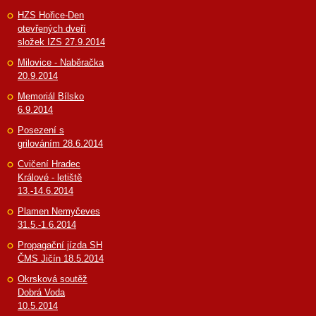
HZS Hořice-Den
otevřených dveří
složek IZS 27.9.2014
Milovice - Naběračka
20.9.2014
Memoriál Bílsko
6.9.2014
Posezení s
grilováním 28.6.2014
Cvičení Hradec
Králové - letiště
13.-14.6.2014
Plamen Nemyčeves
31.5.-1.6.2014
Propagační jízda SH
ČMS Jičín 18.5.2014
Okrsková soutěž
Dobrá Voda
10.5.2014