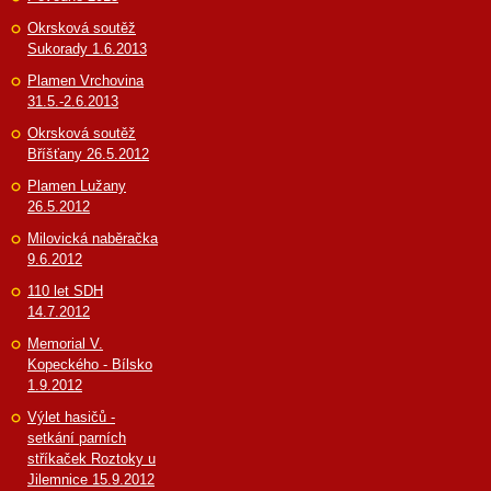
Okrsková soutěž
Sukorady 1.6.2013
Plamen Vrchovina
31.5.-2.6.2013
Okrsková soutěž
Bříšťany 26.5.2012
Plamen Lužany
26.5.2012
Milovická naběračka
9.6.2012
110 let SDH
14.7.2012
Memorial V.
Kopeckého - Bílsko
1.9.2012
Výlet hasičů -
setkání parních
stříkaček Roztoky u
Jilemnice 15.9.2012