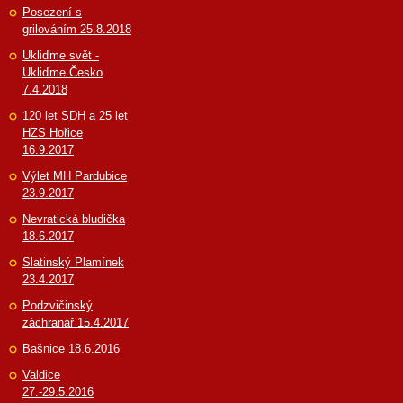
Posezení s
grilováním 25.8.2018
Ukliďme svět -
Ukliďme Česko
7.4.2018
120 let SDH a 25 let
HZS Hořice
16.9.2017
Výlet MH Pardubice
23.9.2017
Nevratická bludička
18.6.2017
Slatinský Plamínek
23.4.2017
Podzvičinský
záchranář 15.4.2017
Bašnice 18.6.2016
Valdice
27.-29.5.2016