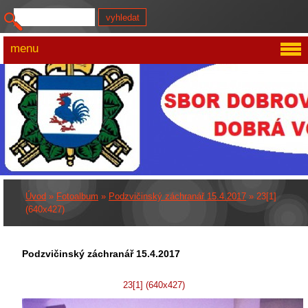
menu
Úvod
»
Fotoalbum
»
Podzvičinský záchranář 15.4.2017
»
23[1]
(640x427)
Podzvičinský záchranář 15.4.2017
23[1] (640x427)