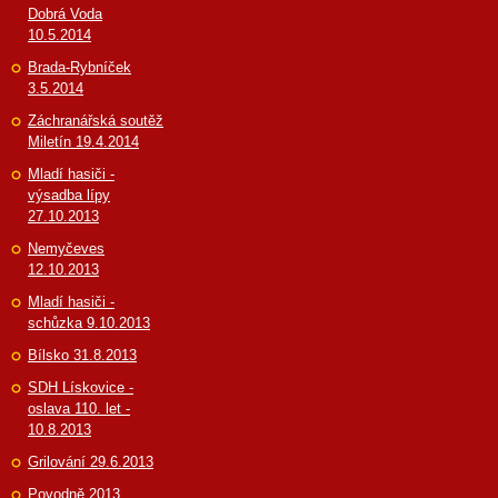
Dobrá Voda
10.5.2014
Brada-Rybníček
3.5.2014
Záchranářská soutěž
Miletín 19.4.2014
Mladí hasiči -
výsadba lípy
27.10.2013
Nemyčeves
12.10.2013
Mladí hasiči -
schůzka 9.10.2013
Bílsko 31.8.2013
SDH Lískovice -
oslava 110. let -
10.8.2013
Grilování 29.6.2013
Povodně 2013