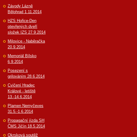
Závody Lázně
Bělohrad 1.11.2014
HZS Hořice-Den
otevřených dveří
složek IZS 27.9.2014
Milovice - Naběračka
20.9.2014
Memoriál Bílsko
6.9.2014
Posezení s
grilováním 28.6.2014
Cvičení Hradec
Králové - letiště
13.-14.6.2014
Plamen Nemyčeves
31.5.-1.6.2014
Propagační jízda SH
ČMS Jičín 18.5.2014
Okrsková soutěž