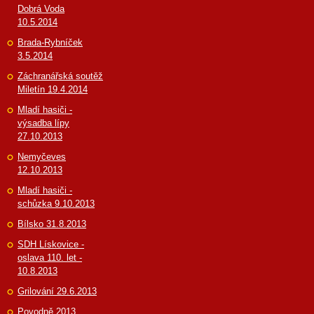
Dobrá Voda
10.5.2014
Brada-Rybníček
3.5.2014
Záchranářská soutěž
Miletín 19.4.2014
Mladí hasiči -
výsadba lípy
27.10.2013
Nemyčeves
12.10.2013
Mladí hasiči -
schůzka 9.10.2013
Bílsko 31.8.2013
SDH Lískovice -
oslava 110. let -
10.8.2013
Grilování 29.6.2013
Povodně 2013