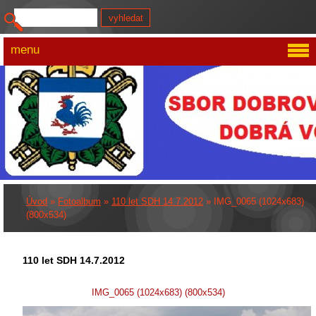
menu
Úvod
»
Fotoalbum
»
110 let SDH 14.7.2012
»
IMG_0065 (1024x683)
(800x534)
110 let SDH 14.7.2012
IMG_0065 (1024x683) (800x534)