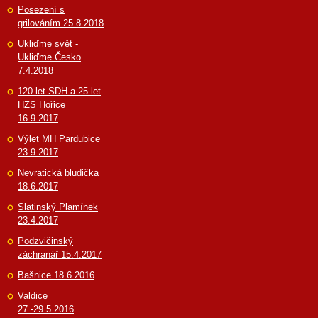
Posezení s
grilováním 25.8.2018
Ukliďme svět -
Ukliďme Česko
7.4.2018
120 let SDH a 25 let
HZS Hořice
16.9.2017
Výlet MH Pardubice
23.9.2017
Nevratická bludička
18.6.2017
Slatinský Plamínek
23.4.2017
Podzvičinský
záchranář 15.4.2017
Bašnice 18.6.2016
Valdice
27.-29.5.2016