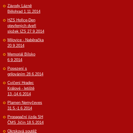
Závody Lázně
Bělohrad 1.11.2014
HZS Hořice-Den
otevřených dveří
složek IZS 27.9.2014
Milovice - Naběračka
20.9.2014
Memoriál Bílsko
6.9.2014
Posezení s
grilováním 28.6.2014
Cvičení Hradec
Králové - letiště
13.-14.6.2014
Plamen Nemyčeves
31.5.-1.6.2014
Propagační jízda SH
ČMS Jičín 18.5.2014
Okrsková soutěž