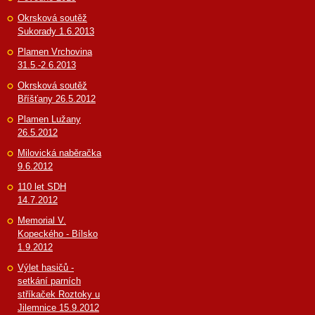
Okrsková soutěž
Sukorady 1.6.2013
Plamen Vrchovina
31.5.-2.6.2013
Okrsková soutěž
Bříšťany 26.5.2012
Plamen Lužany
26.5.2012
Milovická naběračka
9.6.2012
110 let SDH
14.7.2012
Memorial V.
Kopeckého - Bílsko
1.9.2012
Výlet hasičů -
setkání parních
stříkaček Roztoky u
Jilemnice 15.9.2012