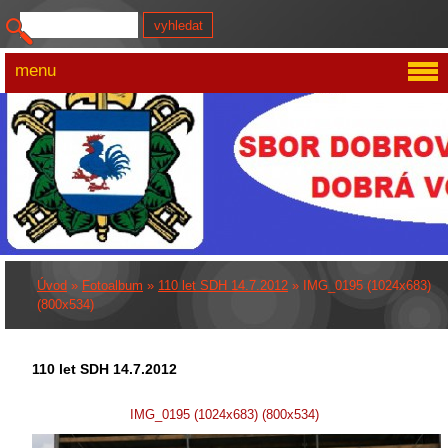
menu
Úvod
»
Fotoalbum
»
110 let SDH 14.7.2012
»
IMG_0195 (1024x683)
(800x534)
110 let SDH 14.7.2012
IMG_0195 (1024x683) (800x534)