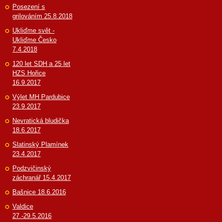
Posezení s
grilováním 25.8.2018
Ukliďme svět -
Ukliďme Česko
7.4.2018
120 let SDH a 25 let
HZS Hořice
16.9.2017
Výlet MH Pardubice
23.9.2017
Nevratická bludička
18.6.2017
Slatinský Plamínek
23.4.2017
Podzvičinský
záchranář 15.4.2017
Bašnice 18.6.2016
Valdice
27.-29.5.2016