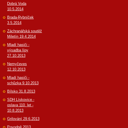
Dobrá Voda
10.5.2014
Brada-Rybníček
3.5.2014
Záchranářská soutěž
Miletín 19.4.2014
Mladí hasiči -
výsadba lípy
27.10.2013
Nemyčeves
12.10.2013
Mladí hasiči -
schůzka 9.10.2013
Bílsko 31.8.2013
SDH Lískovice -
oslava 110. let -
10.8.2013
Grilování 29.6.2013
Povodně 2013