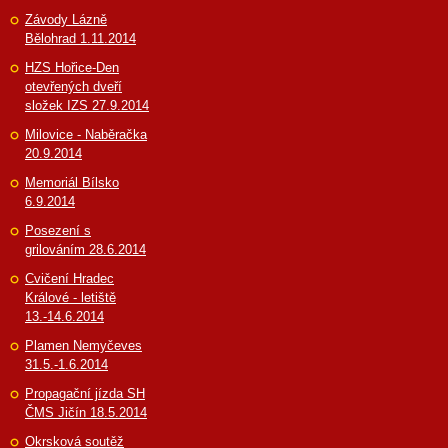
Závody Lázně
Bělohrad 1.11.2014
HZS Hořice-Den
otevřených dveří
složek IZS 27.9.2014
Milovice - Naběračka
20.9.2014
Memoriál Bílsko
6.9.2014
Posezení s
grilováním 28.6.2014
Cvičení Hradec
Králové - letiště
13.-14.6.2014
Plamen Nemyčeves
31.5.-1.6.2014
Propagační jízda SH
ČMS Jičín 18.5.2014
Okrsková soutěž