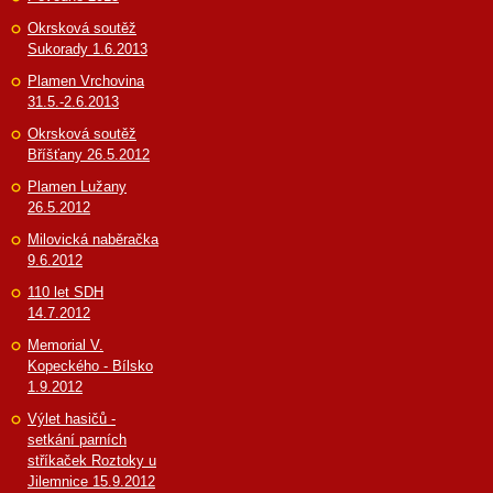
Okrsková soutěž
Sukorady 1.6.2013
Plamen Vrchovina
31.5.-2.6.2013
Okrsková soutěž
Bříšťany 26.5.2012
Plamen Lužany
26.5.2012
Milovická naběračka
9.6.2012
110 let SDH
14.7.2012
Memorial V.
Kopeckého - Bílsko
1.9.2012
Výlet hasičů -
setkání parních
stříkaček Roztoky u
Jilemnice 15.9.2012