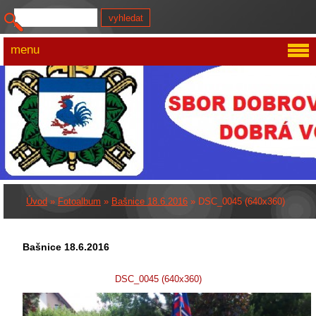
menu
Úvod
»
Fotoalbum
»
Bašnice 18.6.2016
»
DSC_0045 (640x360)
Bašnice 18.6.2016
DSC_0045 (640x360)