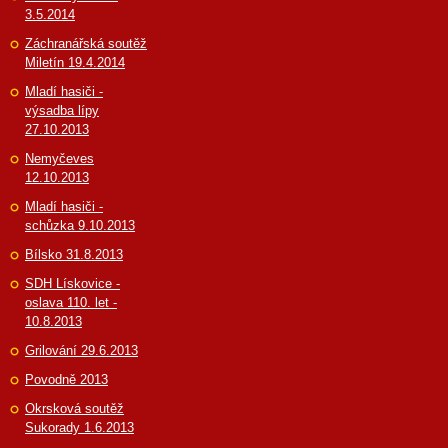
3.5.2014
Záchranářská soutěž
Miletín 19.4.2014
Mladí hasiči -
výsadba lípy
27.10.2013
Nemyčeves
12.10.2013
Mladí hasiči -
schůzka 9.10.2013
Bílsko 31.8.2013
SDH Lískovice -
oslava 110. let -
10.8.2013
Grilování 29.6.2013
Povodně 2013
Okrsková soutěž
Sukorady 1.6.2013