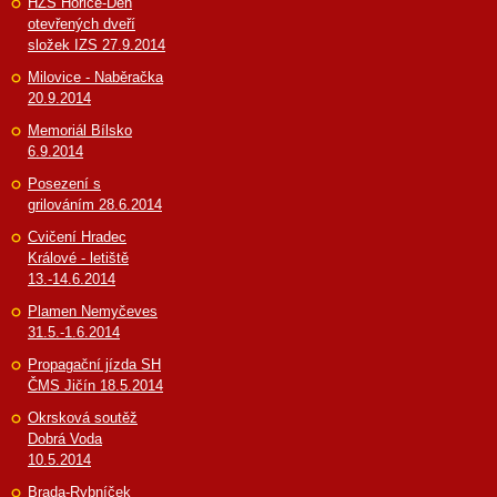
HZS Hořice-Den
otevřených dveří
složek IZS 27.9.2014
Milovice - Naběračka
20.9.2014
Memoriál Bílsko
6.9.2014
Posezení s
grilováním 28.6.2014
Cvičení Hradec
Králové - letiště
13.-14.6.2014
Plamen Nemyčeves
31.5.-1.6.2014
Propagační jízda SH
ČMS Jičín 18.5.2014
Okrsková soutěž
Dobrá Voda
10.5.2014
Brada-Rybníček