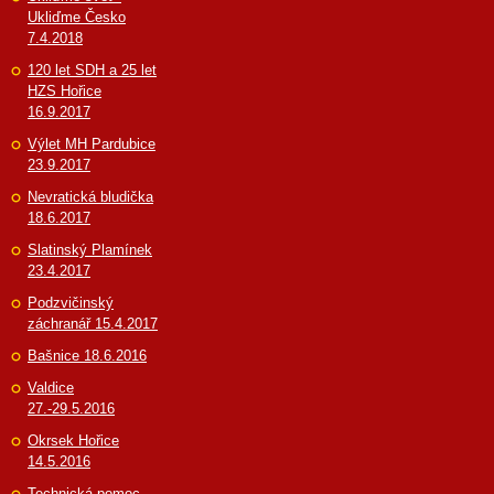
Ukliďme Česko
7.4.2018
120 let SDH a 25 let
HZS Hořice
16.9.2017
Výlet MH Pardubice
23.9.2017
Nevratická bludička
18.6.2017
Slatinský Plamínek
23.4.2017
Podzvičinský
záchranář 15.4.2017
Bašnice 18.6.2016
Valdice
27.-29.5.2016
Okrsek Hořice
14.5.2016
Technická pomoc