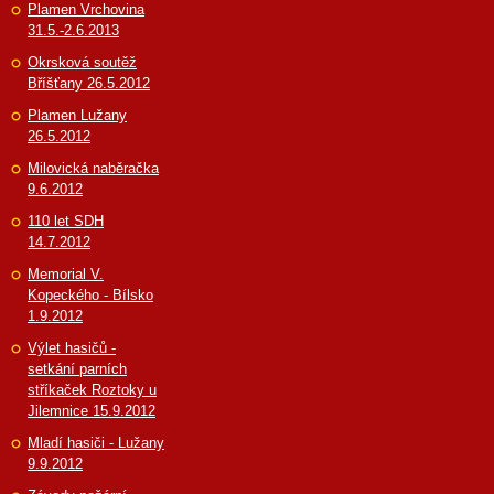
Plamen Vrchovina
31.5.-2.6.2013
Okrsková soutěž
Bříšťany 26.5.2012
Plamen Lužany
26.5.2012
Milovická naběračka
9.6.2012
110 let SDH
14.7.2012
Memorial V.
Kopeckého - Bílsko
1.9.2012
Výlet hasičů -
setkání parních
stříkaček Roztoky u
Jilemnice 15.9.2012
Mladí hasiči - Lužany
9.9.2012