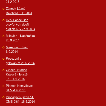
21.2.2015
Závody Lázně
Bělohrad 1.11.2014
HZS Hořice-Den
otevřených dveří
složek IZS 27.9.2014
Milovice - Naběračka
20.9.2014
Memoriál Bílsko
6.9.2014
Posezení s
grilováním 28.6.2014
Cvičení Hradec
Králové - letiště
13.-14.6.2014
Plamen Nemyčeves
31.5.-1.6.2014
Propagační jízda SH
ČMS Jičín 18.5.2014