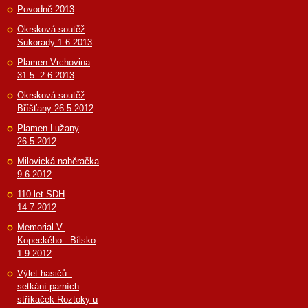
Povodně 2013
Okrsková soutěž
Sukorady 1.6.2013
Plamen Vrchovina
31.5.-2.6.2013
Okrsková soutěž
Bříšťany 26.5.2012
Plamen Lužany
26.5.2012
Milovická naběračka
9.6.2012
110 let SDH
14.7.2012
Memorial V.
Kopeckého - Bílsko
1.9.2012
Výlet hasičů -
setkání parních
stříkaček Roztoky u