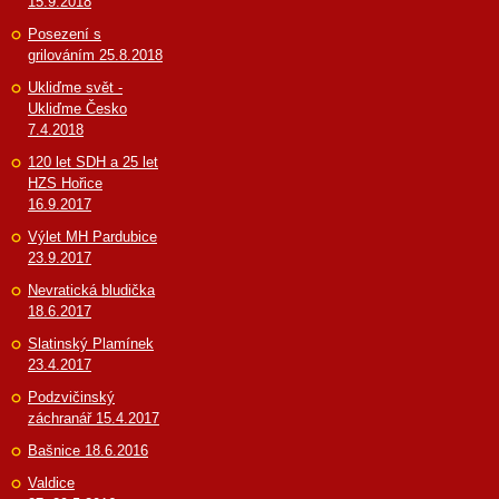
15.9.2018
Posezení s
grilováním 25.8.2018
Ukliďme svět -
Ukliďme Česko
7.4.2018
120 let SDH a 25 let
HZS Hořice
16.9.2017
Výlet MH Pardubice
23.9.2017
Nevratická bludička
18.6.2017
Slatinský Plamínek
23.4.2017
Podzvičinský
záchranář 15.4.2017
Bašnice 18.6.2016
Valdice