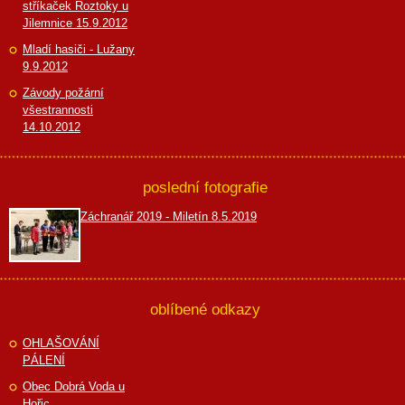
stříkaček Roztoky u
Jilemnice 15.9.2012
Mladí hasiči - Lužany
9.9.2012
Závody požární
všestrannosti
14.10.2012
poslední fotografie
Záchranář 2019 - Miletín 8.5.2019
oblíbené odkazy
OHLAŠOVÁNÍ
PÁLENÍ
Obec Dobrá Voda u
Hořic