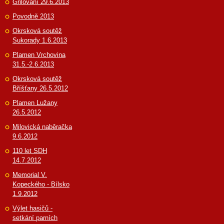
Grilování 29.6.2013
Povodně 2013
Okrsková soutěž
Sukorady 1.6.2013
Plamen Vrchovina
31.5.-2.6.2013
Okrsková soutěž
Bříšťany 26.5.2012
Plamen Lužany
26.5.2012
Milovická naběračka
9.6.2012
110 let SDH
14.7.2012
Memorial V.
Kopeckého - Bílsko
1.9.2012
Výlet hasičů -
setkání parních