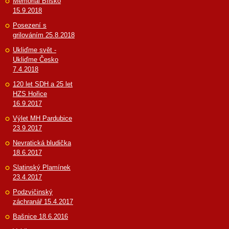
Memoriál Bílsko
15.9.2018
Posezení s
grilováním 25.8.2018
Ukliďme svět -
Ukliďme Česko
7.4.2018
120 let SDH a 25 let
HZS Hořice
16.9.2017
Výlet MH Pardubice
23.9.2017
Nevratická bludička
18.6.2017
Slatinský Plamínek
23.4.2017
Podzvičinský
záchranář 15.4.2017
Bašnice 18.6.2016