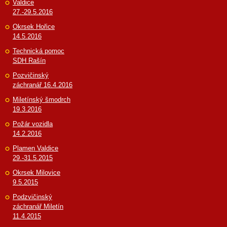
Valdice
27.-29.5.2016
Okrsek Hořice
14.5.2016
Technická pomoc
SDH Rašín
Pozvičinský
záchranář 16.4.2016
Miletínský šmodrch
19.3.2016
Požár vozidla
14.2.2016
Plamen Valdice
29.-31.5.2015
Okrsek Milovice
9.5.2015
Podzvičinský
záchranář Miletín
11.4.2015