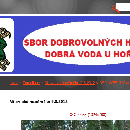
Úvod
»
Fotoalbum
»
Milovická naběračka 9.6.2012
»
DSC_0055 (1024x
Milovická naběračka 9.6.2012
DSC_0055 (1024x768)