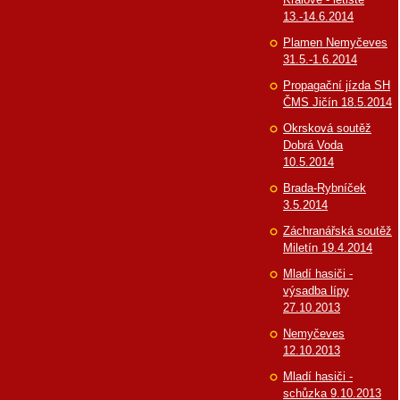
13.-14.6.2014
Plamen Nemyčeves
31.5.-1.6.2014
Propagační jízda SH
ČMS Jičín 18.5.2014
Okrsková soutěž
Dobrá Voda
10.5.2014
Brada-Rybníček
3.5.2014
Záchranářská soutěž
Miletín 19.4.2014
Mladí hasiči -
výsadba lípy
27.10.2013
Nemyčeves
12.10.2013
Mladí hasiči -
schůzka 9.10.2013