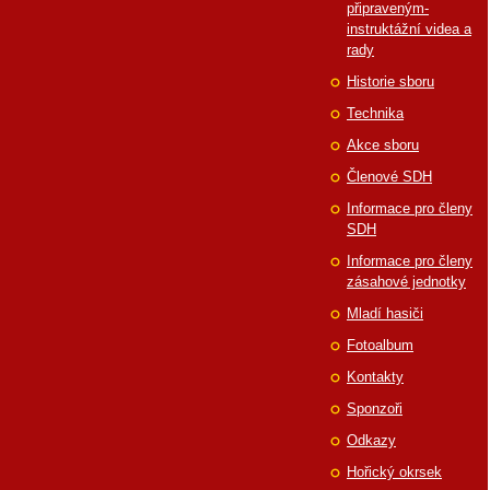
připraveným-
instruktážní videa a
rady
Historie sboru
Technika
Akce sboru
Členové SDH
Informace pro členy
SDH
Informace pro členy
zásahové jednotky
Mladí hasiči
Fotoalbum
Kontakty
Sponzoři
Odkazy
Hořický okrsek