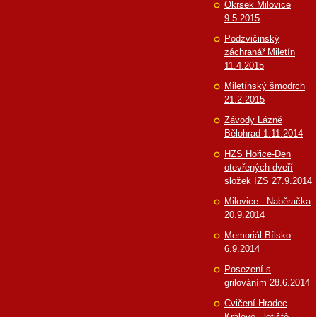
Okrsek Milovice
9.5.2015
Podzvičinský
záchranář Miletín
11.4.2015
Miletínský šmodrch
21.2.2015
Závody Lázně
Bělohrad 1.11.2014
HZS Hořice-Den
otevřených dveří
složek IZS 27.9.2014
Milovice - Naběračka
20.9.2014
Memoriál Bílsko
6.9.2014
Posezení s
grilováním 28.6.2014
Cvičení Hradec
Králové - letiště