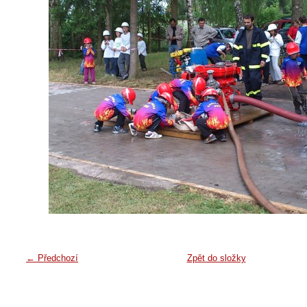
← Předchozí
Zpět do složky