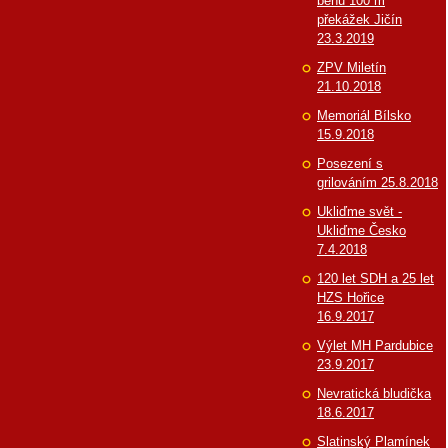
běhu 100 m
překážek Jičín
23.3.2019
ZPV Miletín
21.10.2018
Memoriál Bílsko
15.9.2018
Posezení s
grilováním 25.8.2018
Ukliďme svět -
Ukliďme Česko
7.4.2018
120 let SDH a 25 let
HZS Hořice
16.9.2017
Výlet MH Pardubice
23.9.2017
Nevratická bludička
18.6.2017
Slatinský Plamínek