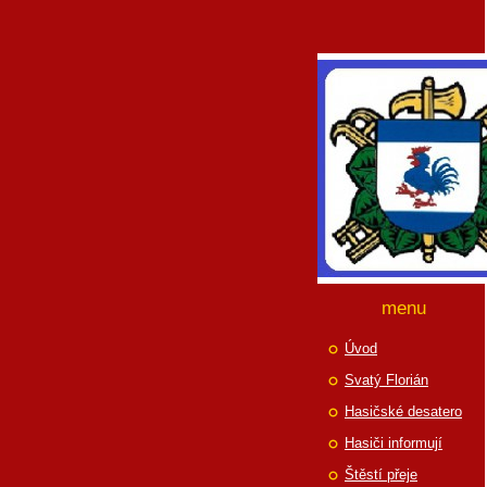
menu
Úvod
Svatý Florián
Hasičské desatero
Hasiči informují
Štěstí přeje