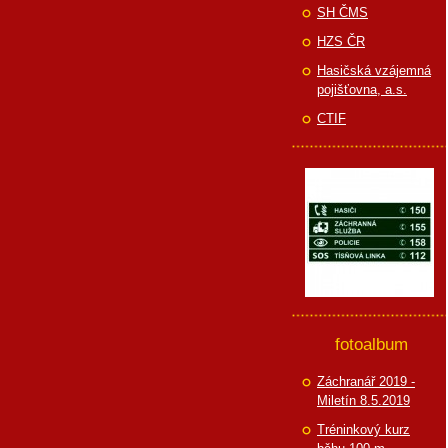
SH ČMS
HZS ČR
Hasičská vzájemná
pojišťovna, a.s.
CTIF
fotoalbum
Záchranář 2019 -
Miletín 8.5.2019
Tréninkový kurz