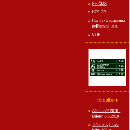
SH ČMS
HZS ČR
Hasičská vzájemná
pojišťovna, a.s.
CTIF
fotoalbum
Záchranář 2019 -
Miletín 8.5.2019
Tréninkový kurz