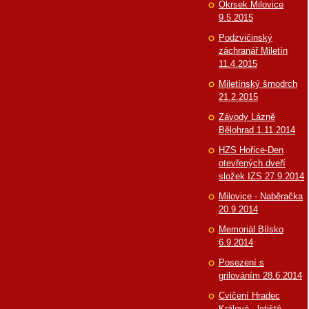
Okrsek Milovice
9.5.2015
Podzvičinský
záchranář Miletín
11.4.2015
Miletínský šmodrch
21.2.2015
Závody Lázně
Bělohrad 1.11.2014
HZS Hořice-Den
otevřených dveří
složek IZS 27.9.2014
Milovice - Naběračka
20.9.2014
Memoriál Bílsko
6.9.2014
Posezení s
grilováním 28.6.2014
Cvičení Hradec
Králové - letiště