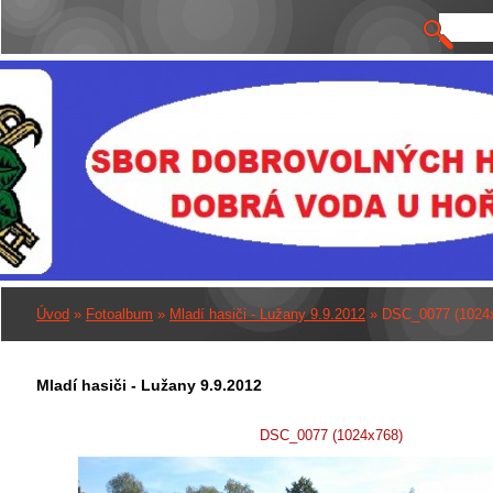
Úvod
»
Fotoalbum
»
Mladí hasiči - Lužany 9.9.2012
»
DSC_0077 (1024
Mladí hasiči - Lužany 9.9.2012
DSC_0077 (1024x768)