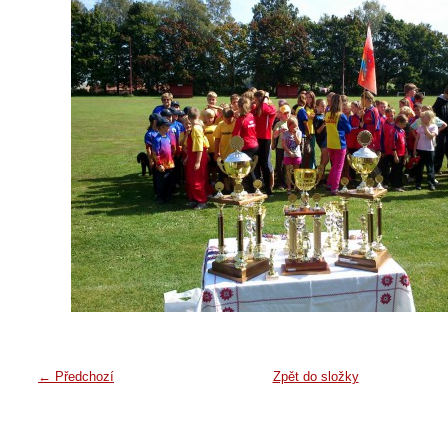
← Předchozí
Zpět do složky