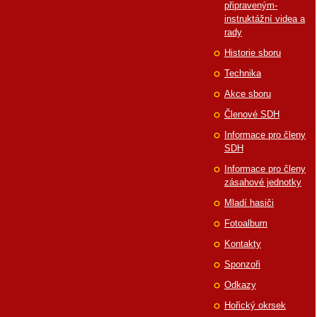
připraveným-
instruktážní videa a
rady
Historie sboru
Technika
Akce sboru
Členové SDH
Informace pro členy
SDH
Informace pro členy
zásahové jednotky
Mladí hasiči
Fotoalbum
Kontakty
Sponzoři
Odkazy
Hořický okrsek