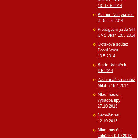
13.-14.6.2014
Plamen Nemyčeves
31.5.-1.6.2014
Propagační jízda SH
ČMS Jičín 18.5.2014
Okrsková soutěž
Dobrá Voda
10.5.2014
Brada-Rybníček
3.5.2014
Záchranářská soutěž
Miletín 19.4.2014
Mladí hasiči -
výsadba lípy
27.10.2013
Nemyčeves
12.10.2013
Mladí hasiči -
schůzka 9.10.2013