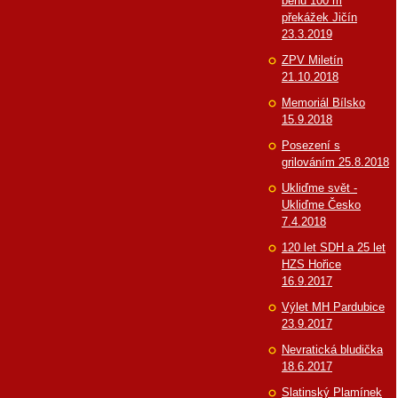
běhu 100 m
překážek Jičín
23.3.2019
ZPV Miletín
21.10.2018
Memoriál Bílsko
15.9.2018
Posezení s
grilováním 25.8.2018
Ukliďme svět -
Ukliďme Česko
7.4.2018
120 let SDH a 25 let
HZS Hořice
16.9.2017
Výlet MH Pardubice
23.9.2017
Nevratická bludička
18.6.2017
Slatinský Plamínek