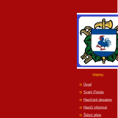
menu
Úvod
Svatý Florián
Hasičské desatero
Hasiči informují
Štěstí přeje