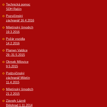
Technická pomoc
SDH Rašín
Pozvičinský
záchranář 16.4.2016
Miletínský šmodrch
19.3.2016
Požár vozidla
14.2.2016
Plamen Valdice
29.-31.5.2015
Okrsek Milovice
9.5.2015
Podzvičinský
záchranář Miletín
11.4.2015
Miletínský šmodrch
21.2.2015
Závody Lázně
Bělohrad 1.11.2014