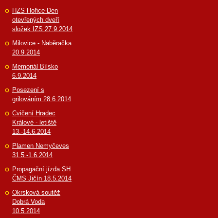
HZS Hořice-Den
otevřených dveří
složek IZS 27.9.2014
Milovice - Naběračka
20.9.2014
Memoriál Bílsko
6.9.2014
Posezení s
grilováním 28.6.2014
Cvičení Hradec
Králové - letiště
13.-14.6.2014
Plamen Nemyčeves
31.5.-1.6.2014
Propagační jízda SH
ČMS Jičín 18.5.2014
Okrsková soutěž
Dobrá Voda
10.5.2014