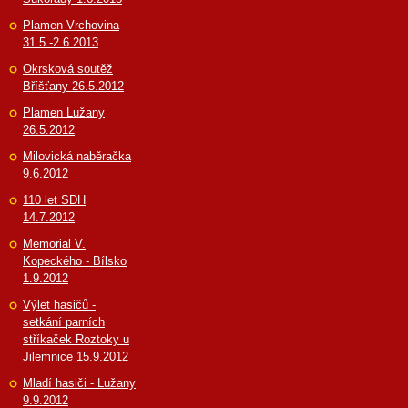
Plamen Vrchovina
31.5.-2.6.2013
Okrsková soutěž
Bříšťany 26.5.2012
Plamen Lužany
26.5.2012
Milovická naběračka
9.6.2012
110 let SDH
14.7.2012
Memorial V.
Kopeckého - Bílsko
1.9.2012
Výlet hasičů -
setkání parních
stříkaček Roztoky u
Jilemnice 15.9.2012
Mladí hasiči - Lužany
9.9.2012