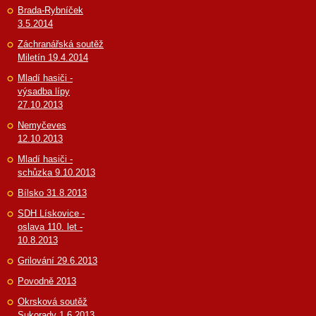
Brada-Rybníček
3.5.2014
Záchranářská soutěž
Miletín 19.4.2014
Mladí hasiči -
výsadba lípy
27.10.2013
Nemyčeves
12.10.2013
Mladí hasiči -
schůzka 9.10.2013
Bílsko 31.8.2013
SDH Lískovice -
oslava 110. let -
10.8.2013
Grilování 29.6.2013
Povodně 2013
Okrsková soutěž
Sukorady 1.6.2013