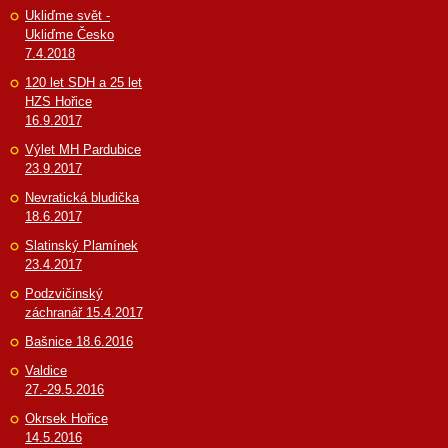
Ukliďme svět -
Ukliďme Česko
7.4.2018
120 let SDH a 25 let
HZS Hořice
16.9.2017
Výlet MH Pardubice
23.9.2017
Nevratická bludička
18.6.2017
Slatinský Plamínek
23.4.2017
Podzvičinský
záchranář 15.4.2017
Bašnice 18.6.2016
Valdice
27.-29.5.2016
Okrsek Hořice
14.5.2016