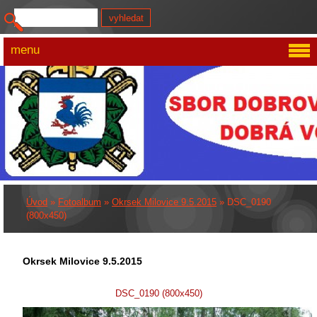
menu
Úvod
»
Fotoalbum
»
Okrsek Milovice 9.5.2015
»
DSC_0190
(800x450)
Okrsek Milovice 9.5.2015
DSC_0190 (800x450)