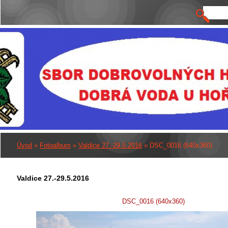
Úvod
»
Fotoalbum
»
Valdice 27.-29.5.2016
»
DSC_0016 (640x360)
Valdice 27.-29.5.2016
DSC_0016 (640x360)