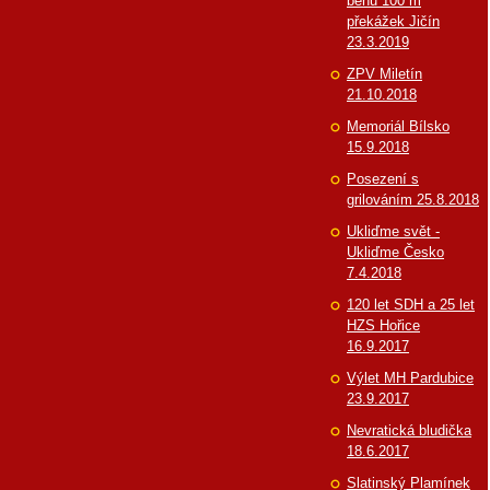
běhu 100 m
překážek Jičín
23.3.2019
ZPV Miletín
21.10.2018
Memoriál Bílsko
15.9.2018
Posezení s
grilováním 25.8.2018
Ukliďme svět -
Ukliďme Česko
7.4.2018
120 let SDH a 25 let
HZS Hořice
16.9.2017
Výlet MH Pardubice
23.9.2017
Nevratická bludička
18.6.2017
Slatinský Plamínek