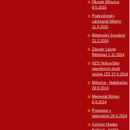
Okrsek Milovice
9.5.2015
Podzvičinský
záchranář Miletín
11.4.2015
Miletínský šmodrch
21.2.2015
Závody Lázně
Bělohrad 1.11.2014
HZS Hořice-Den
otevřených dveří
složek IZS 27.9.2014
Milovice - Naběračka
20.9.2014
Memoriál Bílsko
6.9.2014
Posezení s
grilováním 28.6.2014
Cvičení Hradec
Králové - letiště