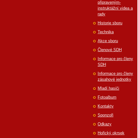
připraveným-
instruktážní videa a
rady
Historie sboru
Technika
Akce sboru
Členové SDH
Informace pro členy
SDH
Informace pro členy
zásahové jednotky
Mladí hasiči
Fotoalbum
Kontakty
Sponzoři
Odkazy
Hořický okrsek