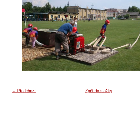
← Předchozí
Zpět do složky