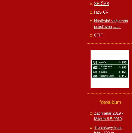
SH ČMS
HZS ČR
Hasičská vzájemná
pojišťovna, a.s.
CTIF
fotoalbum
Záchranář 2019 -
Miletín 8.5.2019
Tréninkový kurz