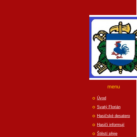
menu
Úvod
Svatý Florián
Hasičské desatero
Hasiči informují
Štěstí přeje