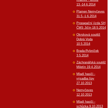
13.-14.6.2014
Plamen Nemyčeves
31.5.-1.6.2014
Propagační jízda SH
ČMS Jičín 18.5.2014
Okrsková soutěž
Dobrá Voda
10.5.2014
Brada-Rybníček
3.5.2014
Záchranářská soutěž
Miletín 19.4.2014
Mladí hasiči -
výsadba lípy
27.10.2013
Nemyčeves
12.10.2013
Mladí hasiči -
schůzka 9.10.2013