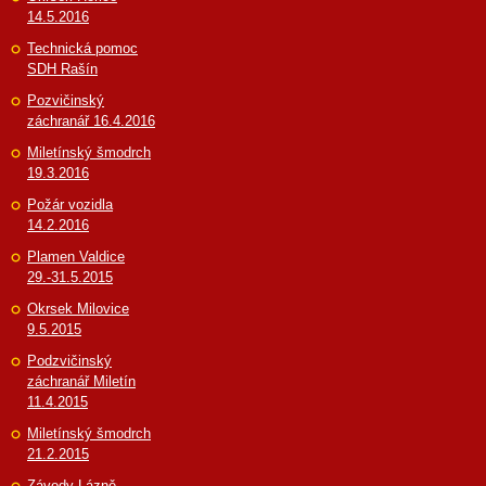
14.5.2016
Technická pomoc
SDH Rašín
Pozvičinský
záchranář 16.4.2016
Miletínský šmodrch
19.3.2016
Požár vozidla
14.2.2016
Plamen Valdice
29.-31.5.2015
Okrsek Milovice
9.5.2015
Podzvičinský
záchranář Miletín
11.4.2015
Miletínský šmodrch
21.2.2015
Závody Lázně