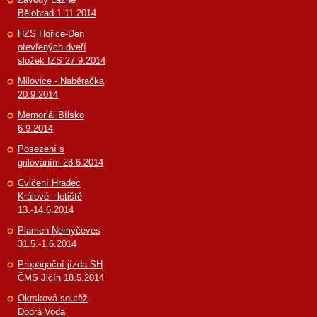
Bělohrad 1.11.2014
HZS Hořice-Den
otevřených dveří
složek IZS 27.9.2014
Milovice - Naběračka
20.9.2014
Memoriál Bílsko
6.9.2014
Posezení s
grilováním 28.6.2014
Cvičení Hradec
Králové - letiště
13.-14.6.2014
Plamen Nemyčeves
31.5.-1.6.2014
Propagační jízda SH
ČMS Jičín 18.5.2014
Okrsková soutěž
Dobrá Voda