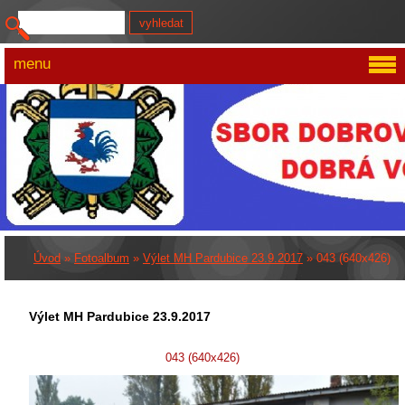
menu
Úvod
»
Fotoalbum
»
Výlet MH Pardubice 23.9.2017
»
043 (640x426)
Výlet MH Pardubice 23.9.2017
043 (640x426)