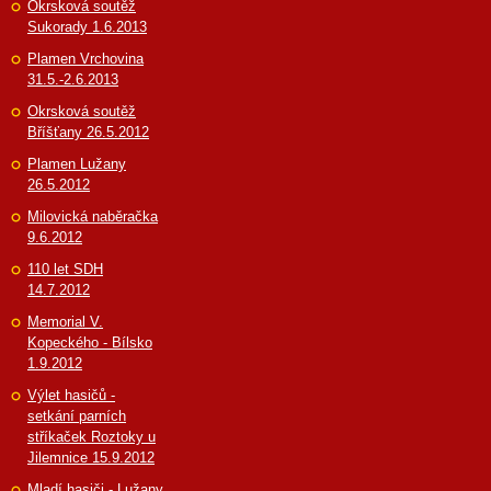
Okrsková soutěž
Sukorady 1.6.2013
Plamen Vrchovina
31.5.-2.6.2013
Okrsková soutěž
Bříšťany 26.5.2012
Plamen Lužany
26.5.2012
Milovická naběračka
9.6.2012
110 let SDH
14.7.2012
Memorial V.
Kopeckého - Bílsko
1.9.2012
Výlet hasičů -
setkání parních
stříkaček Roztoky u
Jilemnice 15.9.2012
Mladí hasiči - Lužany