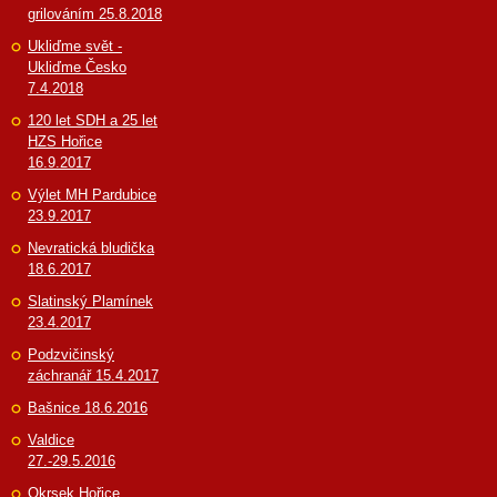
grilováním 25.8.2018
Ukliďme svět -
Ukliďme Česko
7.4.2018
120 let SDH a 25 let
HZS Hořice
16.9.2017
Výlet MH Pardubice
23.9.2017
Nevratická bludička
18.6.2017
Slatinský Plamínek
23.4.2017
Podzvičinský
záchranář 15.4.2017
Bašnice 18.6.2016
Valdice
27.-29.5.2016
Okrsek Hořice